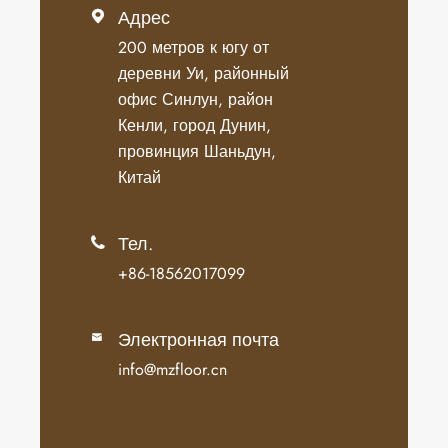
Адрес

200 метров к югу от
деревни Уи, районный
офис Синлун, район
Кенли, город Дунин,
провинция Шаньдун,
Китай
Тел.

+86-18562017099
Электронная почта

info@mzfloor.cn