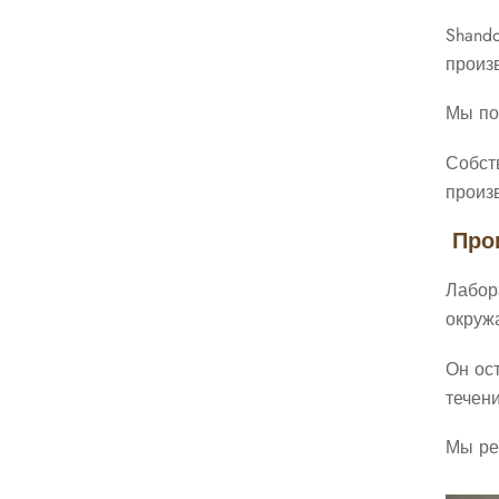
Shand
произ
Мы по
Собст
произ
Прои
Лабор
окруж
Он ос
течен
Мы ре