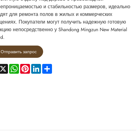
епроницаемостью и стабильностью размеров, идеально
дят для ремонта полов в жилых и коммерческих
ениях. Покупатели могут получить надежную готовую
кцию непосредственно у Shandong Mingzun New Material
td.
Отправить запрос
acebook
X
WhatsApp
Pinterest
LinkedIn
Share