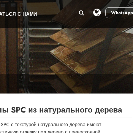
WhatsApp
АТЬСЯ С НАМИ
ы SPC из натурального дерева
SPC с текстурой натурального дерева имеют
стичную отделку под дерево с превосходной