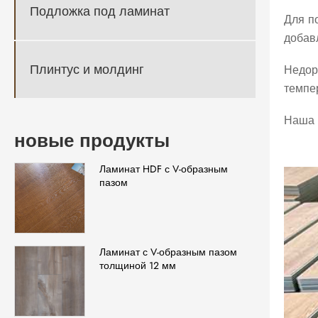
Подложка под ламинат
Для п
добав
Плинтус и молдинг
Недор
темпе
Наша 
новые продукты
Ламинат HDF с V-образным
пазом
Ламинат с V-образным пазом
толщиной 12 мм