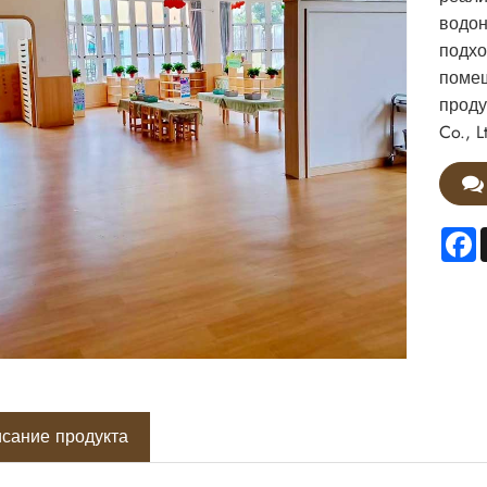
водон
подхо
помещ
проду
Co., L
F
сание продукта